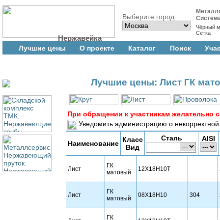
Металл
Выберите город:
Систем
Чёрный м
Сетка
Нержавейка
Лучшие цены
О проекте
Каталог
Поиск
Уча
Лучшие цены: Лист ГК мат
При обращении к участникам желательно с
Уведомить администрацию о некорректной
Сталь
AISI
Класс
Наименование
Вид
ГК
Лист
12Х18Н10Т
матовый
ГК
Лист
08Х18Н10
304
матовый
ГК