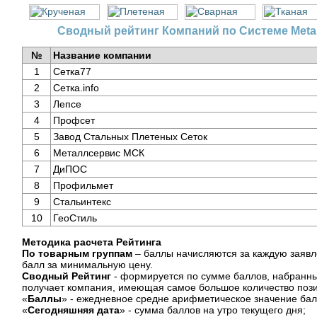
Сводный рейтинг Компаний по Системе Meta
№
Название компании
1
Сетка77
2
Сетка.info
3
Лепсе
4
Профсет
5
Завод Стальных Плетеных Сеток
6
Металлсервис МСК
7
ДиПОС
8
Профильмет
9
Стальинтекс
10
ГеоСтиль
Методика расчета Рейтинга
По товарным группам
– баллы начисляются за каждую заявл
балл за минимальную цену.
Сводный Рейтинг
- формируется по сумме баллов, набранных
получает компания, имеющая самое большое количество позиц
«
Баллы
» - ежедневное средне арифметическое значение балл
«
Сегодняшняя дата
» - сумма баллов на утро текущего дня;