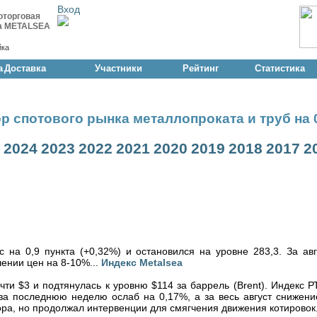
Вход
оторговая
а METALSEA
йка
а
Доставка
Участники
Рейтинг
Статистика
р спотового рынка металлопроката и труб на 0
2024
2023
2022
2021
2020
2019
2018
2017
2
на 0,9 пункта (+0,32%) и остановился на уровне 283,3. За авг
ении цен на 8-10%...
Индекс Metalsea
и $3 и подтянулась к уровню $114 за баррель (Brent). Индекс Р
 за последнюю неделю ослаб на 0,17%, а за весь август снижени
ра, но продолжал интервенции для смягчения движения котировок