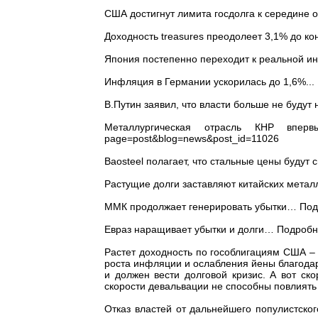
США достигнут лимита госдолга к середине ок
Доходность treasures преодолеет 3,1% до конц
Япония постепенно переходит к реальной инфл
Инфляция в Германии ускорилась до 1,6%... По
В.Путин заявил, что власти больше не будут 
Металлургическая отрасль КНР впервые
page=post&blog=news&post_id=11026
Baosteel полагает, что стальные цены будут
Растущие долги заставляют китайских метал
ММК продолжает генерировать убытки… Подробн
Евраз наращивает убытки и долги… Подробнее: 
Растет доходность по гособлигациям США – 
роста инфляции и ослабления йены благодар
и должен вести долговой кризис. А вот ск
скорости девальвации не способны повлиять 
Отказ властей от дальнейшего популистско