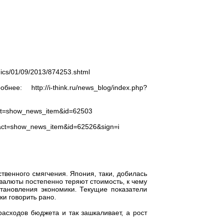
ics/01/09/2013/874253.shtml
ttp://i-think.ru/news_blog/index.php?
act=show_news_item&id=62503
act=show_news_item&id=62526&sign=i
твенного смягчения. Япония, таки, добилась
валюты постепенно теряют стоимость, к чему
становления экономики. Текущие показатели
ки говорить рано.
асходов бюджета и так зашкаливает, а рост