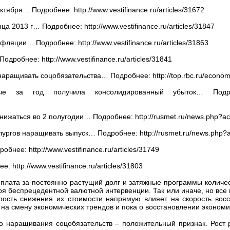
тября… Подробнее: http://www.vestifinance.ru/articles/31672
а 2013 г… Подробнее: http://www.vestifinance.ru/articles/31847
яции… Подробнее: http://www.vestifinance.ru/articles/31863
дробнее: http://www.vestifinance.ru/articles/31841
наращивать соцобязательства… Подробнее: http://top.rbc.ru/econom
 за год получила консолидированный убыток… Подробнее: h
 снижаться во 2 полугодии… Подробнее: http://rusmet.ru/news.php?
лургов наращивать выпуск… Подробнее: http://rusmet.ru/news.php?
ее: http://www.vestifinance.ru/articles/31749
http://www.vestifinance.ru/articles/31803
плата за постоянно растущий долг и затяжные программы количес
я беспрецедентной валютной интервенции. Так или иначе, но все 
орость снижения их стоимости напрямую влияет на скорость вос
на смену экономических трендов и пока о восстановлении экономи
го наращивания соцобязательств – положительный признак. Рост р