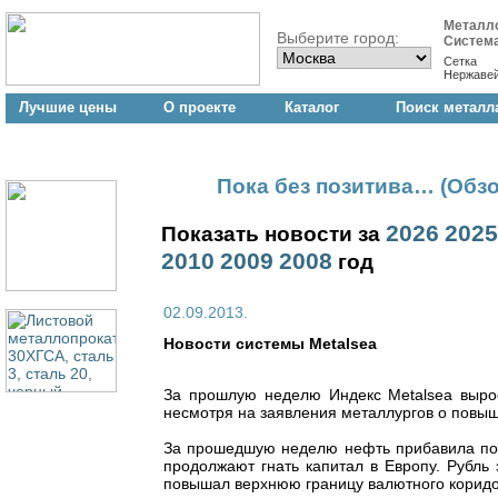
Металл
Выберите город:
Систем
Сетка
Нержаве
Лучшие цены
О проекте
Каталог
Поиск металл
продукции
Пока без позитива… (Обзо
2026
2025
Показать новости за
2010
2009
2008
год
02.09.2013.
Новости cистемы Metalsea
За прошлую неделю Индекс Metalsea вырос 
несмотря на заявления металлургов о повыш
За прошедшую неделю нефть прибавила почт
продолжают гнать капитал в Европу. Рубль
повышал верхнюю границу валютного коридо