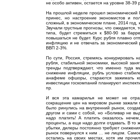
не особо активен, остается на уровне 38-39 
На прошлой неделе прошел экономический Г
принес, но настроение экономистов и пол
сложный, в экономическом плане, 2014 год, 
Звучали грустные прогнозы, что ожидается, 
типа, будет стремиться к $80-90 за барр
повышаться не будет. Курс рубля плавно от
инфляцию и не отвечать за экономический 
ВВП 2-3%.
По сути, Россия, стремясь конкурировать 
рубля, стабильной экономики, высокой заня
тренды подтверждают, что именно туда м
снижение инфляции, рубль условно стабиле
анафеме офшоры, стараются зажимать ко
инвестиции госкомпаний планируют инспектир
пр.
И вся эта камарилья не может не отраж
сокращение цен на мировом рынке зажали м
было ринулись на внутренний рынок, созда
другом и сами с собой, но «Боливар не вы
надо платить! А платить оказалось нече
проценты, а еще надо долги отдавать. В то
убытки, дилеры постоянно требуют снижения
рынок повернулся к ним … не лицом. Самое
остались на своих местах, хотя им прочи