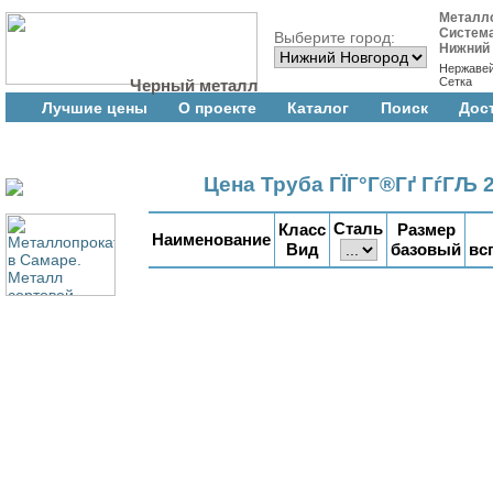
Металл
Систем
Выберите город:
Нижний
Нержаве
Сетка
Черный металл
Лучшие цены
О проекте
Каталог
Поиск
Дос
Цена Труба ГЇГ°Г®Гґ ГѓГЉ
Сталь
Класс
Размер
Наименование
Вид
базовый
вс