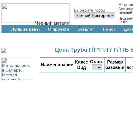
Металл
Систем
Выберите город:
Нижний
Нержаве
Сетка
Черный металл
Лучшие цены
О проекте
Каталог
Поиск
Дос
Цена Труба ГЇГ°Г®Гґ ГѓГЉ
Сталь
Класс
Размер
Наименование
Вид
базовый
вс