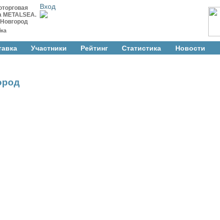
Вход
оторговая
а METALSEA.
 Новгород
йка
тавка
Участники
Рейтинг
Cтатистика
Новости
ород