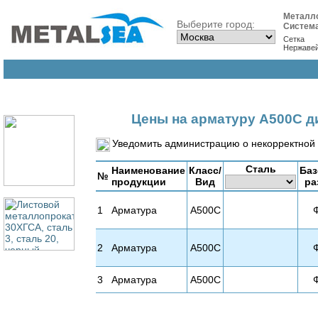
Металл
Выберите город:
Систем
Сетка
Нержаве
Цены на арматуру А500С д
Уведомить администрацию о некорректной 
Сталь
Наименование
Класс/
Ба
№
продукции
Вид
ра
1
Арматура
А500С
2
Арматура
А500С
3
Арматура
А500С