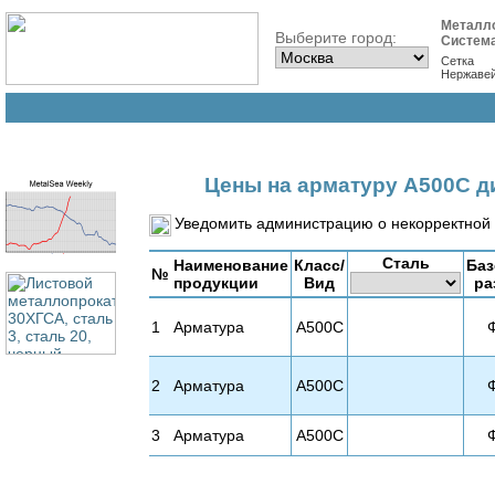
Металл
Выберите город:
Систем
Сетка
Нержаве
Цены на арматуру А500С д
Уведомить администрацию о некорректной 
Сталь
Наименование
Класс/
Ба
№
продукции
Вид
ра
1
Арматура
А500С
2
Арматура
А500С
3
Арматура
А500С