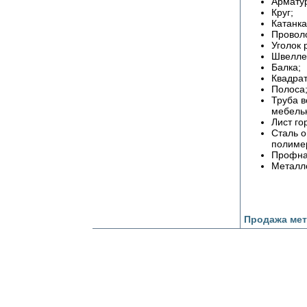
Арматур
Круг;
Катанка
Проволо
Уголок 
Швеллер
Балка;
Квадрат
Полоса
Труба в
мебель
Лист го
Сталь о
полиме
Профна
Металл
Продажа мет