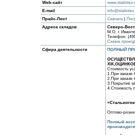
Web-сайт
www.stalintex.
E-mail
info@stalintex
Прайс-Лист
Скачать
|
Пос
Адреса складов
Северо-Вост
М.О. г. Ивант
Телефон: (49
Схема проез
Сфера деятельности
ПОЛНЫЙ ПР
ОСУЩЕСТВЛ
Х\К,ОЦИНКО
Cтоимость усл
1.При заказе 
2.При заказе 
3.Покрытие з
4.Стоимость 
«Стальинтек
Оптово-розни
Полный ассо
производите