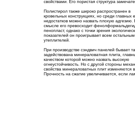
свойствами. Его пористая структура замечат
Полистирол также широко распространен в
кровельных конструкциях, но среди главных е
недостатков можно назвать плохую адгезию. 
смысле его превосходит фенолформальдеги
пенопласт, однако с точки зрения экологичес
показателей он проигрывает всем остальным
утеплителей.
При производстве сэндвич панелей бывает т
задействована минераловатная плита, глав
качеством которой можно назвать высокую
огнеустойчивость. Но с другой стороны меха
свойства минераловатных плит изменяются в
Прочность на сжатие увеличивается, если 