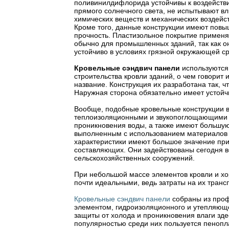
поливинилдифлорида устойчивы к воздейств
прямого солнечного света, не испытывают в
химических веществ и механических воздейс
Кроме того, данные конструкции имеют пов
прочность. Пластизольное покрытие применя
обычно для промышленных зданий, так как о
устойчиво в условиях грязной окружающей с
Кровельные сэндвич панели
используются
строительства кровли зданий, о чем говорит 
название. Конструкция их разработана так, 
Наружная сторона обязательно имеет устойч
Вообще, подобные кровельные конструкции в
теплоизоляционными и звукопоглощающими с
проникновения воды, а также имеют большую
выполненным с использованием материалов и
характеристики имеют большое значение пр
составляющих. Они задействованы сегодня в
сельскохозяйственных сооружений.
При небольшой массе элементов кровли и хо
почти идеальными, ведь затраты на их транс
Кровельные сэндвич панели
собраны из проф
элементом, гидроизоляционного и утепляюще
защиты от холода и проникновения влаги зд
популярностью среди них пользуется пенопл