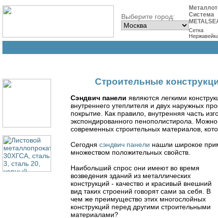
Металлот
Система
Выберите город:
METALSE
Сетка
Нержавейк
Строительные конструкци
Сэндвич панели
являются легкими конструкц
внутреннего утеплителя и двух наружных пр
покрытие. Как правило, внутренняя часть из
экспондированного пенополистирола. Можно 
современных строительных материалов, кот
Сегодня
сэндвич панели
нашли широкое прим
множеством положительных свойств.
Наибольший спрос они имеют во время
возведения зданий из металлических
конструкций - качество и красивый внешний
вид таких строений говорят сами за себя. В
чем же преимущество этих многослойных
конструкций перед другими строительными
материалами?