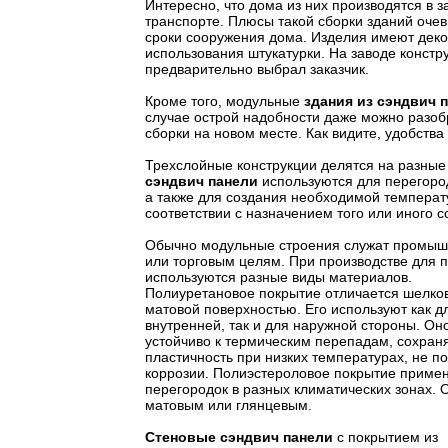
Интересно, что дома из них производятся в з
транспорте. Плюсы такой сборки зданий очев
сроки сооружения дома. Изделия имеют деко
использования штукатурки. На заводе констру
предварительно выбрал заказчик.
Кроме того, модульные
здания из сэндвич 
случае острой надобности даже можно разобр
сборки на новом месте. Как видите, удобства
Трехслойные конструкции делятся на разные 
сэндвич панели
используются для перегород
а также для создания необходимой температ
соответствии с назначением того или иного 
Обычно модульные строения служат промы
или торговым целям. При производстве для 
используются разные виды материалов.
Полиуретановое покрытие отличается шелко
матовой поверхностью. Его используют как д
внутренней, так и для наружной стороны. Он
устойчиво к термическим перепадам, сохран
пластичность при низких температурах, не п
коррозии. Полиэстероловое покрытие приме
перегородок в разных климатических зонах. 
матовым или глянцевым.
Стеновые сэндвич панели
с покрытием из