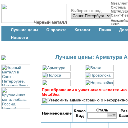
Металлот
Система
Выберите город:
METALSE
Санкт-Пе
Нержавейк
Черный металл
Сетка
Лучшие цены
О проекте
Каталог
Поиск
Дос
Новости
Лучшие цены: Арматура 
При обращении к участникам желательно
MetalSea.
Уведомить администрацию о некорректно
Сталь
Класс
Раз
Наименование
Вид
баз