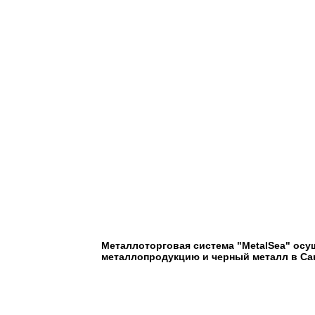
Арматура
А500С
Ф40
Металлоторговая система "MetalSea" осу
металлопродукцию и черный металл в Сан