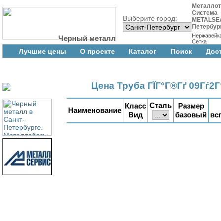
Металлот
Система
Выберите город:
METALSEA
Петербур
Нержавейк
Черный металл
Сетка
Лучшие цены
О проекте
Каталог
Поиск
Дос
Цена Труба ГЇГ°Г®Гґ 09Гѓ2Г
Сталь
Класс
Размер
Наименование
Вид
базовый
вс