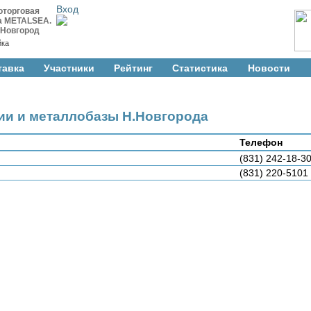
Вход
оторговая
а METALSEA.
 Новгород
йка
тавка
Участники
Рейтинг
Cтатистика
Новости
ии и металлобазы Н.Новгорода
Телефон
(831) 242-18-3
(831) 220-5101